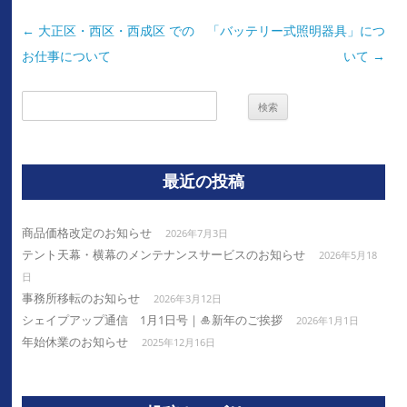
投
←
大正区・西区・西成区 での
「バッテリー式照明器具」につ
稿
お仕事について
いて
→
ナ
検
ビ
索:
ゲ
ー
最近の投稿
シ
ョ
商品価格改定のお知らせ
ン
2026年7月3日
テント天幕・横幕のメンテナンスサービスのお知らせ
2026年5月18
日
事務所移転のお知らせ
2026年3月12日
シェイプアップ通信 1月1日号｜🎍新年のご挨拶
2026年1月1日
年始休業のお知らせ
2025年12月16日