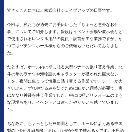
皆さんこんにちは。株式会社シェイプアップの日野です。
今回は、私たちが過去にお手伝いした「ちょっと意外なお仕
事」についてご紹介します。普段はイベント会場や展示会など
で使用されるレンタル用品の提供・設営が主な業務ですが、か
つてはパチンコホール様からのご依頼もいただいておりまし
た。
たとえば、ホール内の壁に貼る大型バナーの張り替え作業。北
斗の拳のラオウや海物語のキャラクターが描かれた巨大なシー
トを、夜間に集まって慎重に貼り替える作業です。シートが大
きいぶん、ずれやたるみを防ぐために細かい調整が必要で、実
はかなり神経を使う作業でした。中には軽いリフォームのよう
な現場もあり、イベントとは違ったやりがいも感じていまし
た。
ちなみに、ちょっとした豆知識として、ホールによくある中国
製のLED付き扇風機。あれ、なぜか3年で壊れるんです。不思議