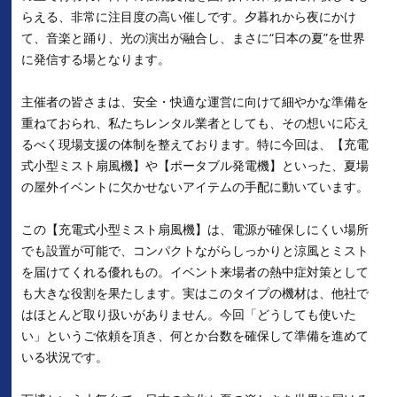
らえる、非常に注目度の高い催しです。夕暮れから夜にかけ
て、音楽と踊り、光の演出が融合し、まさに“日本の夏”を世界
に発信する場となります。
主催者の皆さまは、安全・快適な運営に向けて細やかな準備を
重ねておられ、私たちレンタル業者としても、その想いに応え
るべく現場支援の体制を整えております。特に今回は、【充電
式小型ミスト扇風機】や【ポータブル発電機】といった、夏場
の屋外イベントに欠かせないアイテムの手配に動いています。
この【充電式小型ミスト扇風機】は、電源が確保しにくい場所
でも設置が可能で、コンパクトながらしっかりと涼風とミスト
を届けてくれる優れもの。イベント来場者の熱中症対策として
も大きな役割を果たします。実はこのタイプの機材は、他社で
はほとんど取り扱いがありません。今回「どうしても使いた
い」というご依頼を頂き、何とか台数を確保して準備を進めて
いる状況です。