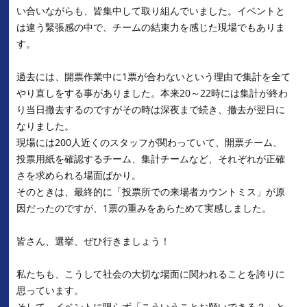
い合いながらも、皆集中して取り組んでいました。イベントと
は違う緊張感の中で、チームの結束力を感じた現場でもありま
す。
過去には、開票作業中に1票が合わないという理由で集計を全て
やり直しをする事がありました。本来20～22時には集計が終わ
り当日撤去するのですがその時は深夜まで続き、撤去が翌日に
なりました。
現場には200人近くのスタッフが関わっていて、開票チーム、
投票用紙を確認するチーム、集計チームなど、それぞれが正確
さを求められる場面ばかり。
そのときは、最終的に「投票所での来場者カウントミス」が原
因だったのですが、1票の重みをあらためて実感しました。
皆さん、選挙、ぜひ行きましょう！
私たちも、こうして社会の大切な場面に関われることを誇りに
思っています。
そして、イベントに限らず「こういうことお願いできる？」と