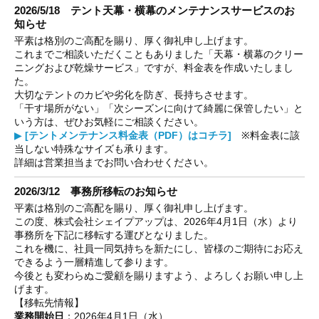
2026/5/18 テント天幕・横幕のメンテナンスサービスのお
知らせ
平素は格別のご高配を賜り、厚く御礼申し上げます。
これまでご相談いただくこともありました「天幕・横幕のクリー
ニングおよび乾燥サービス」ですが、料金表を作成いたしまし
た。
大切なテントのカビや劣化を防ぎ、長持ちさせます。
「干す場所がない」「次シーズンに向けて綺麗に保管したい」と
いう方は、ぜひお気軽にご相談ください。
▶
[テントメンテナンス料金表（PDF）はコチラ]
※料金表に該
当しない特殊なサイズも承ります。
詳細は営業担当までお問い合わせください。
2026/3/12 事務所移転のお知らせ
平素は格別のご高配を賜り、厚く御礼申し上げます。
この度、株式会社シェイプアップは、2026年4月1日（水）より
事務所を下記に移転する運びとなりました。
これを機に、社員一同気持ちを新たにし、皆様のご期待にお応え
できるよう一層精進して参ります。
今後とも変わらぬご愛顧を賜りますよう、よろしくお願い申し上
げます。
【移転先情報】
業務開始日
：2026年4月1日（水）