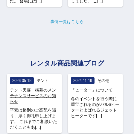
た。 会場には[...]
しました。 こ[...]
事例一覧はこちら
レンタル商品関連ブログ
2026.05.18
テント
2024.11.19
その他
テント天幕・横幕のメン
「ヒーター」について
テナンスサービスのお知
冬のイベントを行う際に
らせ
重宝されるのがバル6ヒー
平素は格別のご高配を賜
ターとよばれるジェット
り、厚く御礼申し上げま
ヒーターです[...]
す。 これまでご相談いた
だくこともあ[...]